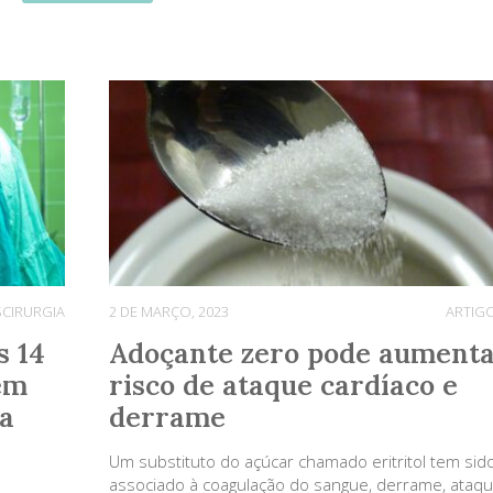
S
CIRURGIA
2 DE MARÇO, 2023
ARTIG
s 14
Adoçante zero pode aument
em
risco de ataque cardíaco e
ia
derrame
Um substituto do açúcar chamado eritritol tem sid
associado à coagulação do sangue, derrame, ataq