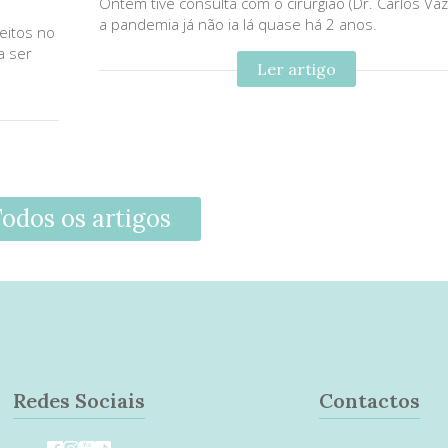
Ontem tive consulta com o cirurgião (Dr. Carlos Va
a pandemia já não ia lá quase há 2 anos.
eitos no
a ser
Ler artigo
odos os artigos
Redes Sociais
Contactos