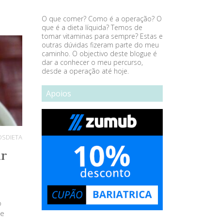
O que comer? Como é a operação? O
que é a dieta líquida? Temos de
tomar vitaminas para sempre? Estas e
outras dúvidas fizeram parte do meu
caminho. O objectivo deste blogue é
dar a conhecer o meu percurso,
desde a operação até hoje.
Apoios
OS
DIETA
ar
o
ue