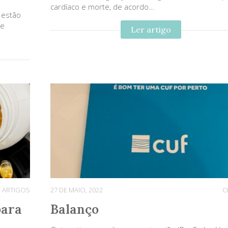
cardíaco e morte, de acordo…
 estão
de
Ler artigo
ARTIGOS
27 DE MAIO, 2022
C
para
Balanço