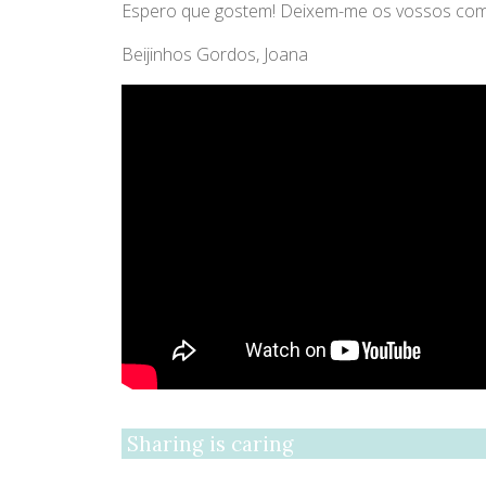
Espero que gostem! Deixem-me os vossos comen
Beijinhos Gordos, Joana
Sharing is caring