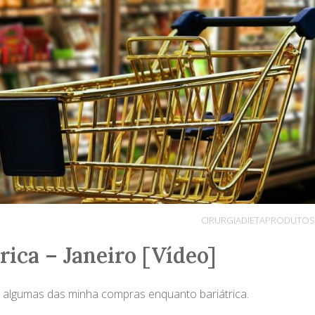
CIRURGIA
DIETA
PRODUTOS
ica – Janeiro [Vídeo]
co algumas das minha compras enquanto bariátrica.