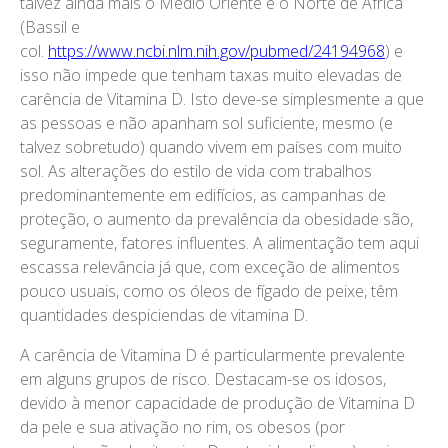
talvez ainda mais o Médio Oriente e o Norte de África
(Bassil e
col.
https://www.ncbi.nlm.nih.gov/pubmed/24194968
) e
isso não impede que tenham taxas muito elevadas de
carência de Vitamina D. Isto deve-se simplesmente a que
as pessoas e não apanham sol suficiente, mesmo (e
talvez sobretudo) quando vivem em países com muito
sol. As alterações do estilo de vida com trabalhos
predominantemente em edifícios, as campanhas de
proteção, o aumento da prevalência da obesidade são,
seguramente, fatores influentes. A alimentação tem aqui
escassa relevância já que, com exceção de alimentos
pouco usuais, como os óleos de fígado de peixe, têm
quantidades despiciendas de vitamina D.
A carência de Vitamina D é particularmente prevalente
em alguns grupos de risco. Destacam-se os idosos,
devido à menor capacidade de produção de Vitamina D
da pele e sua ativação no rim, os obesos (por