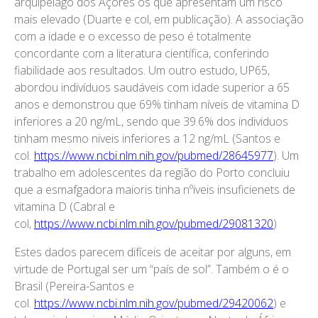
arquipélago dos Açores os que apresentam um risco
mais elevado (Duarte e col, em publicação). A associação
com a idade e o excesso de peso é totalmente
concordante com a literatura científica, conferindo
fiabilidade aos resultados. Um outro estudo, UP65,
abordou indivíduos saudáveis com idade superior a 65
anos e demonstrou que 69% tinham níveis de vitamina D
inferiores a 20 ng/mL, sendo que 39.6% dos individuos
tinham mesmo niveis inferiores a 12 ng/mL (Santos e
col.
https://www.ncbi.nlm.nih.gov/pubmed/28645977
). Um
trabalho em adolescentes da região do Porto concluiu
que a esmafgadora maioris tinha nºiveis insuficienets de
vitamina D (Cabral e
col,
https://www.ncbi.nlm.nih.gov/pubmed/29081320
)
Estes dados parecem difíceis de aceitar por alguns, em
virtude de Portugal ser um “país de sol”. Também o é o
Brasil (Pereira-Santos e
col.
https://www.ncbi.nlm.nih.gov/pubmed/29420062
) e