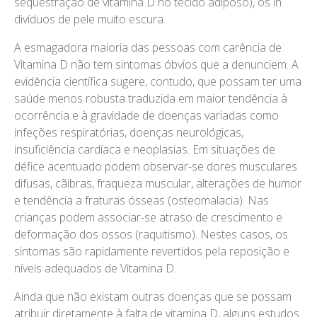
sequestração de vitamina D no tecido adiposo), os in
divíduos de pele muito escura.
A esmagadora maioria das pessoas com carência de
Vitamina D não tem sintomas óbvios que a denunciem. A
evidência científica sugere, contudo, que possam ter uma
saúde menos robusta traduzida em maior tendência à
ocorrência e à gravidade de doenças variadas como
infeções respiratórias, doenças neurológicas,
insuficiência cardíaca e neoplasias. Em situações de
défice acentuado podem observar-se dores musculares
difusas, cãibras, fraqueza muscular, alterações de humor
e tendência a fraturas ósseas (osteomalacia). Nas
crianças podem associar-se atraso de crescimento e
deformação dos ossos (raquitismo). Nestes casos, os
sintomas são rapidamente revertidos pela reposição e
níveis adequados de Vitamina D.
Ainda que não existam outras doenças que se possam
atribuir diretamente à falta de vitamina D, alguns estudos