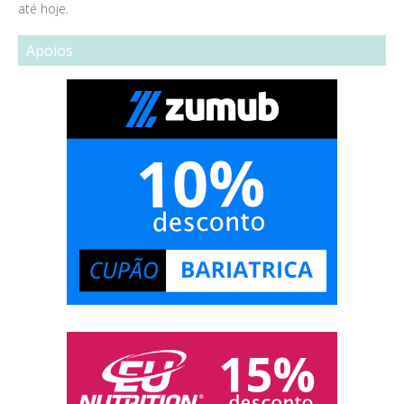
até hoje.
Apoios