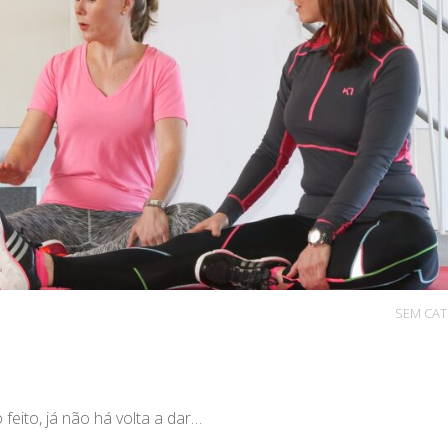
SEM CA
 feito, já não há volta a dar…