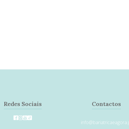
Redes Sociais
Contactos
info@bariatricaeagora.