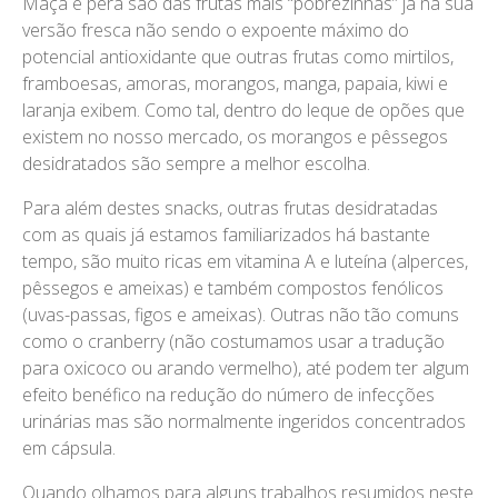
Maçã e pêra são das frutas mais “pobrezinhas” já na sua
versão fresca não sendo o expoente máximo do
potencial antioxidante que outras frutas como mirtilos,
framboesas, amoras, morangos, manga, papaia, kiwi e
laranja exibem. Como tal, dentro do leque de opões que
existem no nosso mercado, os morangos e pêssegos
desidratados são sempre a melhor escolha.
Para além destes snacks, outras frutas desidratadas
com as quais já estamos familiarizados há bastante
tempo, são muito ricas em vitamina A e luteína (alperces,
pêssegos e ameixas) e também compostos fenólicos
(uvas-passas, figos e ameixas). Outras não tão comuns
como o cranberry (não costumamos usar a tradução
para oxicoco ou arando vermelho), até podem ter algum
efeito benéfico na redução do número de infecções
urinárias mas são normalmente ingeridos concentrados
em cápsula.
Quando olhamos para alguns trabalhos resumidos neste