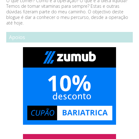
O que comer? Como é a operação? O que é a dieta líquida?
Temos de tomar vitaminas para sempre? Estas e outras
dúvidas fizeram parte do meu caminho. O objectivo deste
blogue é dar a conhecer o meu percurso, desde a operação
até hoje.
Apoios