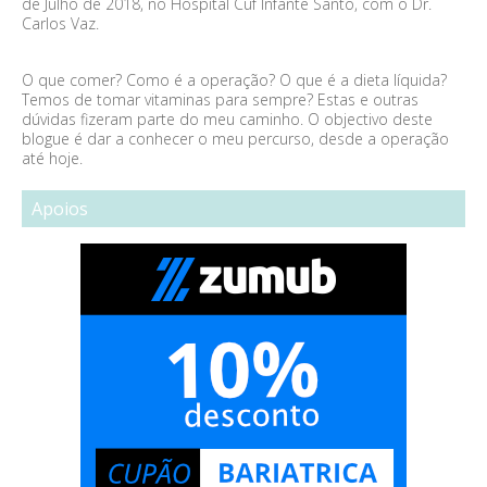
de Julho de 2018, no Hospital Cuf Infante Santo, com o Dr.
Carlos Vaz.
O que comer? Como é a operação? O que é a dieta líquida?
Temos de tomar vitaminas para sempre? Estas e outras
dúvidas fizeram parte do meu caminho. O objectivo deste
blogue é dar a conhecer o meu percurso, desde a operação
até hoje.
Apoios